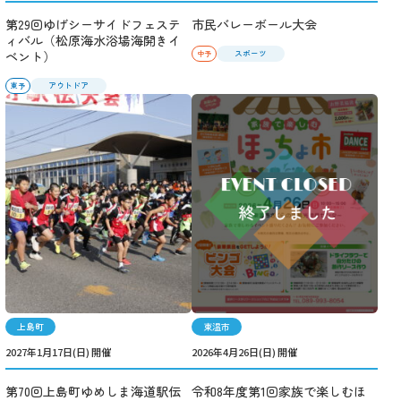
第29回ゆげシーサイドフェステ
市民バレーボール大会
ィバル（松原海水浴場海開きイ
ベント）
スポーツ
中予
アウトドア
東予
上島町
東温市
2027年1月17日(日) 開催
2026年4月26日(日) 開催
第70回上島町ゆめしま海道駅伝
令和8年度第1回家族で楽しむほ